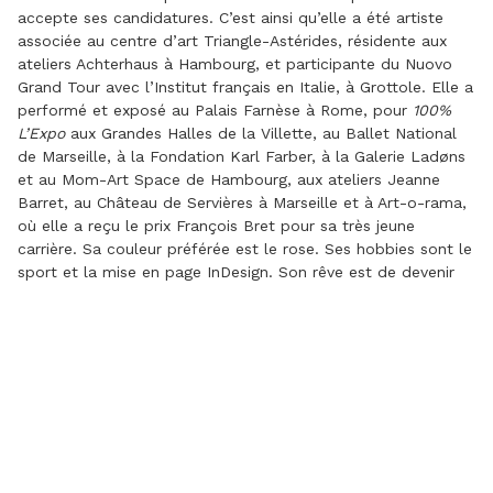
accepte ses candidatures. C’est ainsi qu’elle a été artiste
associée au centre d’art Triangle-Astérides, résidente aux
ateliers Achterhaus à Hambourg, et participante du Nuovo
Grand Tour avec l’Institut français en Italie, à Grottole. Elle a
performé et exposé au Palais Farnèse à Rome, pour
100%
L’Expo
aux Grandes Halles de la Villette, au Ballet National
de Marseille, à la Fondation Karl Farber, à la Galerie Ladøns
et au Mom-Art Space de Hambourg, aux ateliers Jeanne
Barret, au Château de Servières à Marseille et à Art-o-rama,
où elle a reçu le prix François Bret pour sa très jeune
carrière. Sa couleur préférée est le rose. Ses hobbies sont le
sport et la mise en page InDesign. Son rêve est de devenir
une grande artiste pour que l’on écrive d’innombrables
biographies sur son parcours.
S’inscrivant dans la lignée de la critique institutionnelle, le
cœur du travail de Zoé Ladouce se concentre en une
question : que veut dire, aujourd’hui, être une jeune artiste-
autrice ? Soucieuse de donner à voir toutes les facettes de
son métier, son travail est une mise en scène de son
quotidien d’artiste. Depuis la fin de ses études aux Beaux-