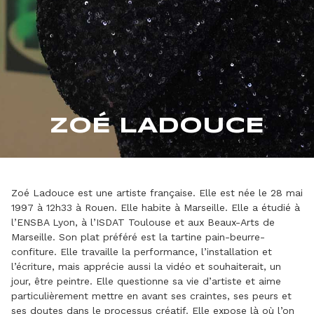
ZOÉ LADOUCE
Zoé Ladouce est une artiste française. Elle est née le 28 mai
1997 à 12h33 à Rouen. Elle habite à Marseille. Elle a étudié à
l’ENSBA Lyon, à l’ISDAT Toulouse et aux Beaux-Arts de
Marseille. Son plat préféré est la tartine pain-beurre-
confiture. Elle travaille la performance, l’installation et
l’écriture, mais apprécie aussi la vidéo et souhaiterait, un
jour, être peintre. Elle questionne sa vie d’artiste et aime
particulièrement mettre en avant ses craintes, ses peurs et
ses doutes dans le processus créatif. Elle expose là où l’on